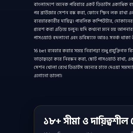
বাংলাদেশে অনেক পরিবারে একই ডিভাইস একাধিক ব্যক
পর ব্রাউজার সেশন বন্ধ করা, ফোনে স্ক্রিন লক রাখা এব
ব্যবহারকারীর দায়িত্ব। পাবলিক কম্পিউটার, দোকান
প্রবেশ করা এড়িয়ে চলুন। যদি কখনো মনে হয় আপনার 
পাসওয়ার্ড বদলানো এবং ভবিষ্যতে আরও সতর্ক থাকা
16 bet ব্যবহার করার সময় নিরাপত্তা শুধু প্রযুক্তি
তাড়াহুড়ো করে নিবন্ধন করা, ছোট পাসওয়ার্ড রাখা, 
সেশন খোলা রেখে ডিভাইস অন্যের হাতে দেওয়া সমস্যার 
এগোনো ভালো।
১৮+ সীমা ও দায়িত্বশীল 