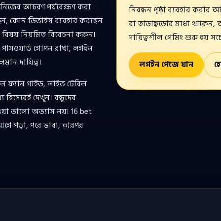
় নিজের আচরণ পর্যবেক্ষণ করা
নিবন্ধন পৃষ্ঠা ব্যবহার করার আ
্ছেন, কোন ডিভাইস ব্যবহার করছেন
বা তাড়াহুড়োর মধ্যে থাকেন, 
বিষয় নিয়মিত বিবেচনা করুন।
দায়িত্বশীল গেমিং শুরু হয় সচ
; পাসওয়ার্ড গোপন রাখা, লগইন
মান দায়িত্ব।
লগইন পেজে যান
হ
টবল ফ্যান গাইড, লাইভ টেবিল
য হিসেবেই দেখুন। বন্ধুদের
ওয়া ভালো অভ্যাস নয়। 16 bet
গে পড়া, পরে ভাবা, তারপর