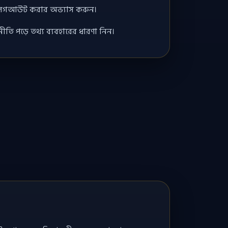
লগআউট করার অভ্যাস করুন।
ীতি পড়ে তথ্য ব্যবহারের ধারণা নিন।