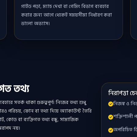
গাইড পড়া, ম্যাচ দেখা বা গেমিং বিভাগ ব্যবহার
করার জন্য আগে থেকেই সময়সীমা নির্ধারণ করা
ভালো অভ্যাস।
তিগত তথ্য
নিরাপত্তা চে
বহারে সতর্ক থাকা গুরুত্বপূর্ণ। নিজের তথ্য শুধু
নিজস্ব ও নি
রও পরিচয়, ফোন বা তথ্য দিয়ে অ্যাকাউন্ট তৈরি
শক্তিশালী প
নশট, কোড বা ব্যক্তিগত তথ্য বন্ধু, সামাজিক
নিরাপদ নয়।
অপরিচিত ডি