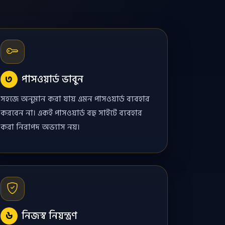
৩
পাসওয়ার্ড ভাবুন
সহজে অনুমান করা যায় এমন পাসওয়ার্ড ব্যবহার
করবেন না। একই পাসওয়ার্ড বহু সাইটে ব্যবহার
করা নিরাপদ অভ্যাস নয়।
৬
নিজস্ব নিয়ন্ত্রণ