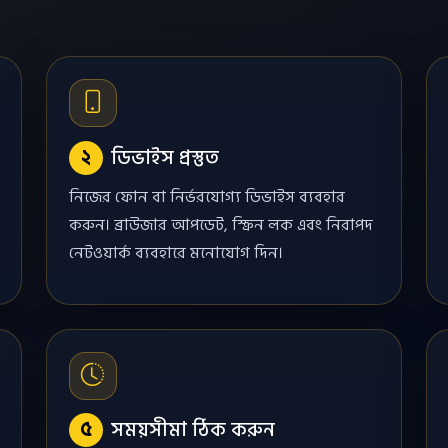
২
ডিভাইস প্রস্তুত
নিজের ফোন বা নির্ভরযোগ্য ডিভাইস ব্যবহার
করুন। ব্রাউজার আপডেট, স্ক্রিন লক এবং নিরাপদ
নেটওয়ার্ক ব্যবহারে মনোযোগ দিন।
৫
সময়সীমা ঠিক করুন