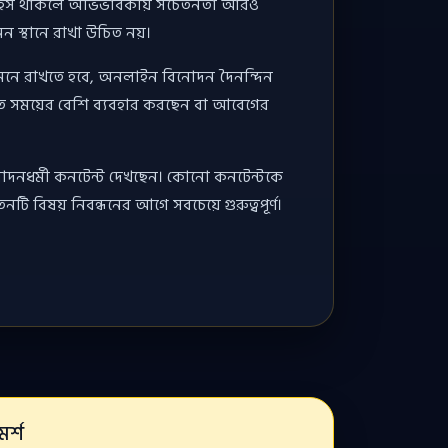
রা ডিভাইস থাকলে অভিভাবকীয় সচেতনতা আরও
ন স্থানে রাখা উচিত নয়।
ে মনে রাখতে হবে, অনলাইন বিনোদন দৈনন্দিন
ারিত সময়ের বেশি ব্যবহার করছেন বা আবেগের
বিনোদনধর্মী কনটেন্ট দেখছেন। কোনো কনটেন্টকে
ি বিষয় নিবন্ধনের আগে সবচেয়ে গুরুত্বপূর্ণ।
র্শ