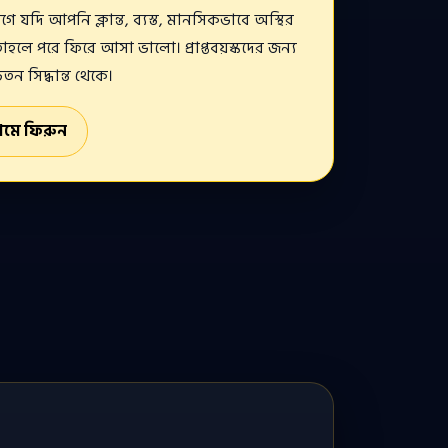
গে যদি আপনি ক্লান্ত, ব্যস্ত, মানসিকভাবে অস্থির
তাহলে পরে ফিরে আসা ভালো। প্রাপ্তবয়স্কদের জন্য
েতন সিদ্ধান্ত থেকে।
োমে ফিরুন