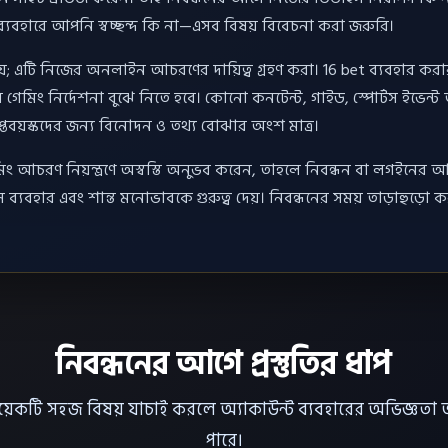
 ব্যবহারে আপনি স্বচ্ছন্দ কি না—এসব বিষয় বিবেচনা করা জরুরি।
য়; এটি নিজের অনলাইন আচরণের দায়িত্ব গ্রহণ করা। 16 bet ব্যবহার করা
 গেমিং নির্দেশনা বুঝে নিতে হবে। কোনো কনটেন্ট, গাইড, স্পোর্টস ইভেন্ট 
প্তবয়স্কদের জন্য বিনোদন ও তথ্য বোঝার অংশ মাত্র।
আচরণ নিয়ন্ত্রণে অস্বস্তি অনুভব করেন, তাহলে নিবন্ধন বা লগইনের আ
 ব্যবহার এবং শান্ত মনোভাবকে গুরুত্ব দেয়। নিবন্ধনের সময় তাড়াহুড়ো
নিবন্ধনের আগে প্রস্তুতির ধাপ
য়েকটি সহজ বিষয় যাচাই করলে অ্যাকাউন্ট ব্যবহারের অভিজ্ঞত
পারে।