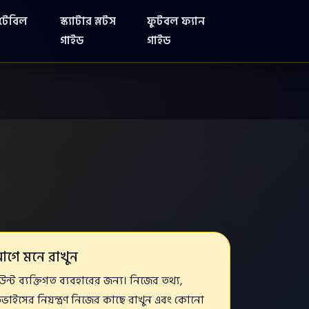
টেবিল
স্ক্যাটার স্লটস
ফুটবল ফ্যান
গাইড
গাইড
আগে মনে রাখুন
ন্ট ব্যক্তিগত ব্যবহারের জন্য। নিজের তথ্য,
ডিভাইসের নিয়ন্ত্রণ নিজের কাছে রাখুন এবং কোনো