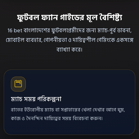
ফুটবল ফ্যান গাইডের মূল বৈশিষ্ট্য
16 bet বাংলাদেশের ফুটবলপ্রেমীদের জন্য ম্যাচ-পূর্ব ভাবনা,
মোবাইল ব্যবহার, গোপনীয়তা ও দায়িত্বশীল গেমিংকে একসঙ্গে
ব্যাখ্যা করে।
ম্যাচ সময় পরিকল্পনা
রাতের ইউরোপীয় ম্যাচ বা সপ্তাহান্তের খেলা দেখার আগে ঘুম,
কাজ ও দৈনন্দিন দায়িত্বের সময় বিবেচনা করুন।