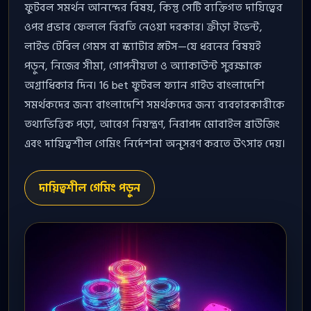
ফুটবল সমর্থন আনন্দের বিষয়, কিন্তু সেটি ব্যক্তিগত দায়িত্বের
ওপর প্রভাব ফেললে বিরতি নেওয়া দরকার। ক্রীড়া ইভেন্ট,
লাইভ টেবিল গেমস বা স্ক্যাটার স্লটস—যে ধরনের বিষয়ই
পড়ুন, নিজের সীমা, গোপনীয়তা ও অ্যাকাউন্ট সুরক্ষাকে
অগ্রাধিকার দিন। 16 bet ফুটবল ফ্যান গাইড বাংলাদেশি
সমর্থকদের জন্য বাংলাদেশি সমর্থকদের জন্য ব্যবহারকারীকে
তথ্যভিত্তিক পড়া, আবেগ নিয়ন্ত্রণ, নিরাপদ মোবাইল ব্রাউজিং
এবং দায়িত্বশীল গেমিং নির্দেশনা অনুসরণ করতে উৎসাহ দেয়।
দায়িত্বশীল গেমিং পড়ুন