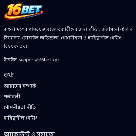
বাংলাদেশের প্রাপ্তবয়স্ক ব্যবহারকারীদের জন্য ক্রীড়া, ক্যাসিনো-স্টাইল
বিনোদন, মোবাইল অভিজ্ঞতা, গোপনীয়তা ও দায়িত্বশীল গেমিং
বিষয়ক তথ্য।
ইমেইল:
support@16bet.xyz
তথ্য
আমাদের সম্পর্কে
শর্তাবলী
গোপনীয়তা নীতি
দায়িত্বশীল গেমিং
অ্যাকাউন্ট ও সহায়তা