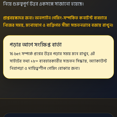
নিয়ে গুরুত্বপূর্ণ উত্তর একসঙ্গে সাজানো হয়েছে।
প্রাপ্তবয়স্কদের জন্য। অনলাইন গেমিং-সম্পর্কিত কনটেন্ট ব্যবহারে
নিজের সময়, মনোযোগ ও ব্যক্তিগত সীমা সচেতনভাবে বজায় রাখুন।
পড়ার আগে সংক্ষিপ্ত বার্তা
16 bet সম্পর্কে প্রশ্নের উত্তর পড়ার সময় মনে রাখুন, এই
সাইটের তথ্য ১৮+ ব্যবহারকারীর সচেতন সিদ্ধান্ত, অ্যাকাউন্ট
নিরাপত্তা ও দায়িত্বশীল গেমিং বোঝার জন্য।