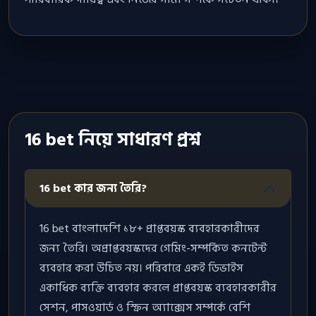
16 bet নিয়ে সাধারণ প্রশ্ন
16 bet কার জন্য তৈরি?
16 bet বাংলাদেশি ১৮+ প্রাপ্তবয়স্ক ব্যবহারকারীদের
জন্য তৈরি। অপ্রাপ্তবয়স্কদের গেমিং-সম্পর্কিত কনটেন্ট
ব্যবহার করা উচিত নয়। পরিবারে একই ডিভাইস
একাধিক ব্যক্তি ব্যবহার করলে প্রাপ্তবয়স্ক ব্যবহারকারীর
সেশন, পাসওয়ার্ড ও স্ক্রিন অ্যাক্সেস সম্পর্কে বেশি