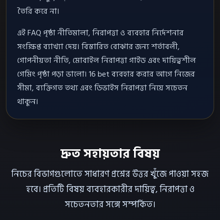
তৈরি করে না।
এই FAQ পৃষ্ঠা নীতিমালা, নিরাপত্তা ও ব্যবহার নির্দেশনার
সংক্ষিপ্ত ব্যাখ্যা দেয়। বিস্তারিত বোঝার জন্য শর্তাবলী,
গোপনীয়তা নীতি, মোবাইল নিরাপত্তা গাইড এবং দায়িত্বশীল
গেমিং পৃষ্ঠা পড়া ভালো। 16 bet ব্যবহার করার আগে নিজের
সীমা, ব্যক্তিগত তথ্য এবং ডিভাইস নিরাপত্তা নিয়ে সচেতন
থাকুন।
দ্রুত সহায়তার বিষয়
নিচের বিভাগগুলোতে সাধারণ প্রশ্নের উত্তর খুঁজে পাওয়া সহজ
হবে। প্রতিটি বিষয় ব্যবহারকারীর দায়িত্ব, নিরাপত্তা ও
সচেতনতার সঙ্গে সম্পর্কিত।