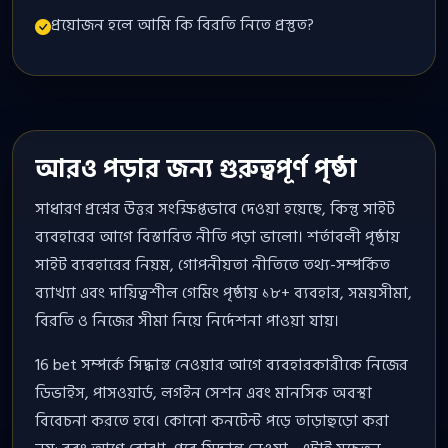
প্রয়োজন হলে আমি কি বিরতি নিতে প্রস্তুত?
আরও পড়ার জন্য গুরুত্বপূর্ণ পৃষ্ঠা
সাধারণ প্রশ্নের উত্তর সংক্ষিপ্তভাবে দেওয়া হয়েছে, কিন্তু সাইট
ব্যবহারের আগে বিস্তারিত নীতি পড়া ভালো। শর্তাবলী পৃষ্ঠায়
সাইট ব্যবহারের নিয়ম, গোপনীয়তা নীতিতে তথ্য-সম্পর্কিত
ব্যাখ্যা এবং দায়িত্বশীল গেমিং পৃষ্ঠায় ১৮+ ব্যবহার, সময়সীমা,
বিরতি ও নিজের সীমা নিয়ে নির্দেশনা পাওয়া যায়।
16 bet সম্পর্কে সিদ্ধান্ত নেওয়ার আগে ব্যবহারকারীকে নিজের
ডিভাইস, পাসওয়ার্ড, লগইন সেশন এবং মানসিক অবস্থা
বিবেচনা করতে হবে। কোনো কনটেন্ট পড়ে তাড়াহুড়ো করা