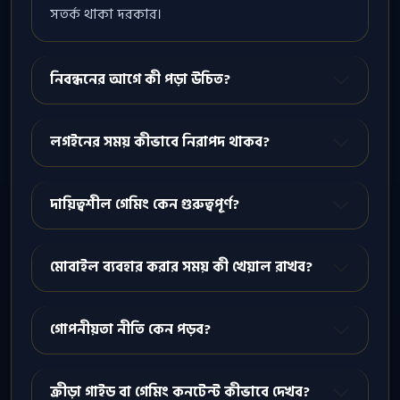
সতর্ক থাকা দরকার।
নিবন্ধনের আগে কী পড়া উচিত?
লগইনের সময় কীভাবে নিরাপদ থাকব?
দায়িত্বশীল গেমিং কেন গুরুত্বপূর্ণ?
মোবাইল ব্যবহার করার সময় কী খেয়াল রাখব?
গোপনীয়তা নীতি কেন পড়ব?
ক্রীড়া গাইড বা গেমিং কনটেন্ট কীভাবে দেখব?