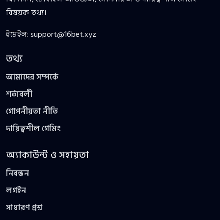
বিষয়ক তথ্য।
ইমেইল:
support@16bet.xyz
তথ্য
আমাদের সম্পর্কে
শর্তাবলী
গোপনীয়তা নীতি
দায়িত্বশীল গেমিং
অ্যাকাউন্ট ও সহায়তা
নিবন্ধন
লগইন
সাধারণ প্রশ্ন